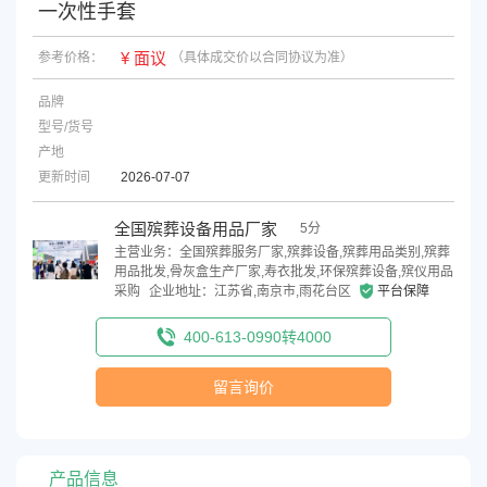
一次性手套
¥ 面议
参考价格：
（具体成交价以合同协议为准）
品牌
型号/货号
产地
更新时间
2026-07-07
全国殡葬设备用品厂家
5分
主营业务：全国殡葬服务厂家,殡葬设备,殡葬用品类别,殡葬
用品批发,骨灰盒生产厂家,寿衣批发,环保殡葬设备,殡仪用品
采购
企业地址：江苏省,南京市,雨花台区
平台保障
400-613-0990转4000
留言询价
产品信息