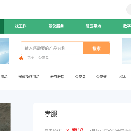
找工作
殡仪服务
陵园墓地
数字
花圈
骨灰盒
仪用品
殡葬操作用品
寿衣鞋帽
骨灰盒
骨灰架
棺木
孝服
¥ 面议
参考价格：
（具体成交价以合同协