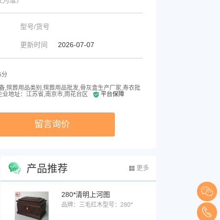
型号/货号
更新时间
2026-07-07
5分
备,殡葬用品类别,殡葬用品批发,骨灰盒生产厂家,寿衣批
企业地址：江苏省,南京市,雨花台区
平台保障
留言询价
产品推荐
更多
280*清明上河图
品牌：三毛红木
型号：280*