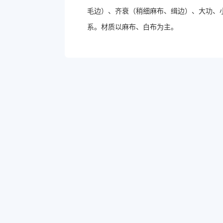
毛边）、齐衰（稍细麻布、缉边）、大功、小
系。材质以麻布、白布为主。