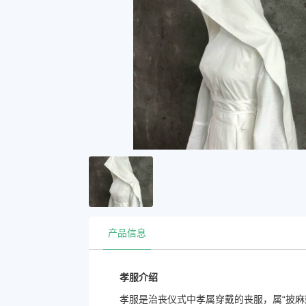
产品信息
孝服介绍
孝服是治丧仪式中孝属穿戴的丧服，属“披麻