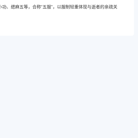
功、缌麻五等，合称“五服”，以服制轻重体现与逝者的亲疏关