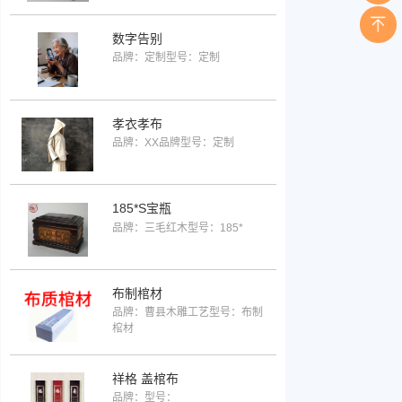
数字告别
品牌：定制
型号：定制
孝衣孝布
品牌：XX品牌
型号：定制
185*S宝瓶
品牌：三毛红木
型号：185*
布制棺材
品牌：曹县木雕工艺
型号：布制
棺材
祥格 盖棺布
品牌：
型号：