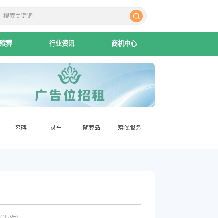
殡葬
行业资讯
商机中心
墓碑
灵车
随葬品
殡仪服务
议为准）