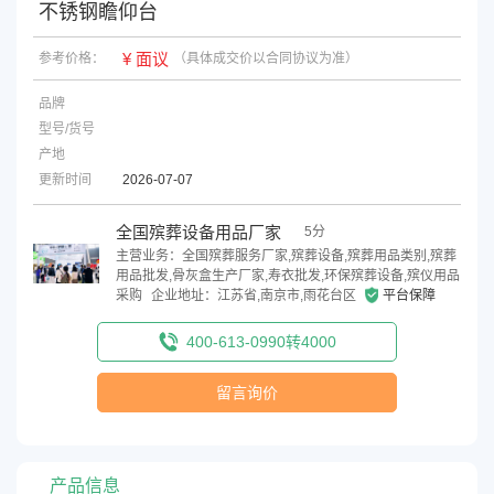
不锈钢瞻仰台
¥ 面议
参考价格：
（具体成交价以合同协议为准）
品牌
型号/货号
产地
更新时间
2026-07-07
全国殡葬设备用品厂家
5分
主营业务：全国殡葬服务厂家,殡葬设备,殡葬用品类别,殡葬
用品批发,骨灰盒生产厂家,寿衣批发,环保殡葬设备,殡仪用品
采购
企业地址：江苏省,南京市,雨花台区
平台保障
400-613-0990转4000
留言询价
产品信息