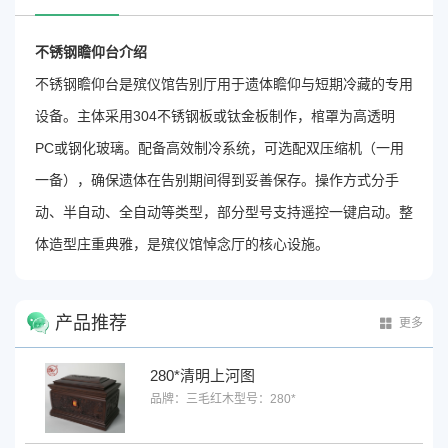
不锈钢瞻仰台介绍
不锈钢瞻仰台是殡仪馆告别厅用于遗体瞻仰与短期冷藏的专用
设备
。主体采用304不锈钢板或钛金板制作
，棺罩为高透明
PC或钢化玻璃
。配备高效制冷系统，可选配双压缩机（一用
一备），确保遗体在告别期间得到妥善保存
。操作方式分手
动、半自动、全自动等类型
，部分型号支持遥控一键启动
。整
体造型庄重典雅，是殡仪馆悼念厅的核心设施
。
产品推荐
更多
280*清明上河图
品牌：三毛红木
型号：280*