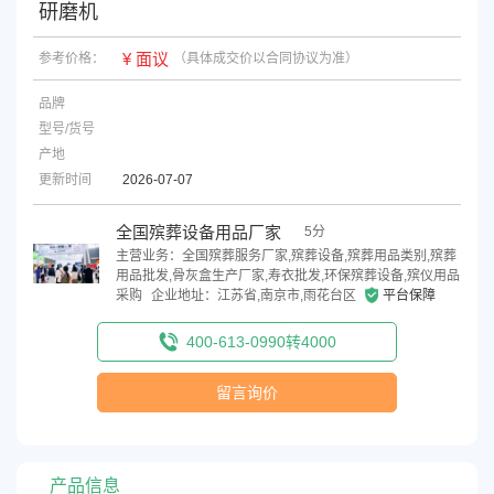
研磨机
¥ 面议
参考价格：
（具体成交价以合同协议为准）
品牌
型号/货号
产地
更新时间
2026-07-07
全国殡葬设备用品厂家
5分
主营业务：全国殡葬服务厂家,殡葬设备,殡葬用品类别,殡葬
用品批发,骨灰盒生产厂家,寿衣批发,环保殡葬设备,殡仪用品
采购
企业地址：江苏省,南京市,雨花台区
平台保障
400-613-0990转4000
留言询价
产品信息