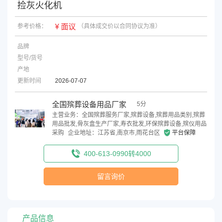
捡灰火化机
¥ 面议
参考价格：
（具体成交价以合同协议为准）
品牌
型号/货号
产地
更新时间
2026-07-07
全国殡葬设备用品厂家
5分
主营业务：全国殡葬服务厂家,殡葬设备,殡葬用品类别,殡葬
用品批发,骨灰盒生产厂家,寿衣批发,环保殡葬设备,殡仪用品
采购
企业地址：江苏省,南京市,雨花台区
平台保障
400-613-0990转4000
留言询价
产品信息