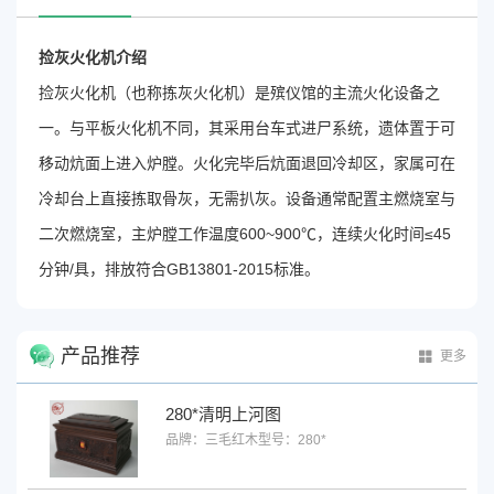
捡灰火化机介绍
捡灰火化机（也称拣灰火化机）是殡仪馆的主流火化设备之
一
。与平板火化机不同，其采用台车式进尸系统，遗体置于可
移动炕面上进入炉膛
。火化完毕后炕面退回冷却区，家属可在
冷却台上直接拣取骨灰，无需扒灰
。设备通常配置主燃烧室与
二次燃烧室
，主炉膛工作温度600~900℃
，连续火化时间≤45
分钟/具
，排放符合GB13801-2015标准
。
产品推荐
更多
280*清明上河图
品牌：三毛红木
型号：280*