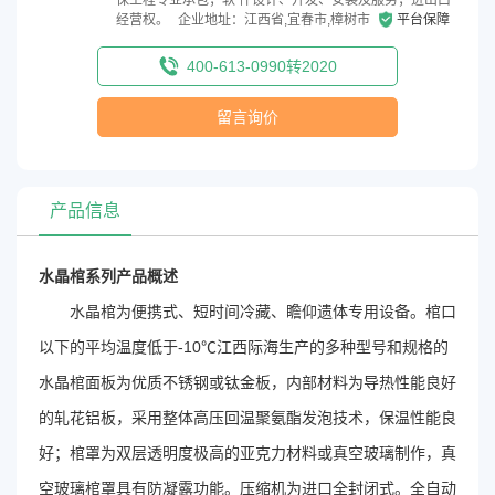
经营权。
企业地址：江西省,宜春市,樟树市
平台保障
400-613-0990转2020
留言询价
产品信息
水晶棺系列产品概述
水晶棺为便携式、短时间冷藏、瞻仰遗体专用设备。棺口
以下的平均温度低于-10℃江西际海生产的多种型号和规格的
水晶棺面板为优质不锈钢或钛金板，内部材料为导热性能良好
的轧花铝板，采用整体高压回温聚氨酯发泡技术，保温性能良
好；棺罩为双层透明度极高的亚克力材料或真空玻璃制作，真
空玻璃棺罩具有防凝露功能。压缩机为进口全封闭式。全自动