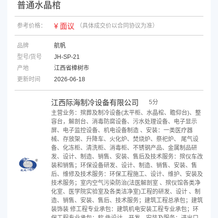
普通水晶棺
¥ 面议
参考价格：
（具体成交价以合同协议为准）
品牌
航帆
型号/货号
JH-SP-21
产地
江西省樟树市
更新时间
2026-06-18
江西际海制冷设备有限公司
5分
主营业务：殡葬及制冷设备(太平柜、水晶棺、瞻仰台)、整
容台，解剖台、消毒防腐设备、污水处理设备、电子显示
屏、电子监控设备、机电设备制造 、安装：一类医疗器
械、存放架、升降车、火化炉、焚烧炉、祭祀炉、 尾气设
备、化冻柜、清洗柜、消毒柜、不锈钢产品、金属制品研
发、设计、制造、销售、安装、售后及技术服务：殡仪车改
装和销售；环保设备研发、设计、制造、销售、安装、售
后、维修及技术服务：环保工程施工、设计、维护、安装及
技术服务；室内空气污染防治(法医解剖室 、殡仪馆各类净
化室、医学院实验室及各类洁净室)工程的研发、设计 、制
造、销售、安装、售后、技术服务；建筑工程总承包；建筑
装饰装 修工程专业承包：建筑机电安装工程专业承包；环
保工程专业承包；软 件设计、开发、安装及服务；进出口