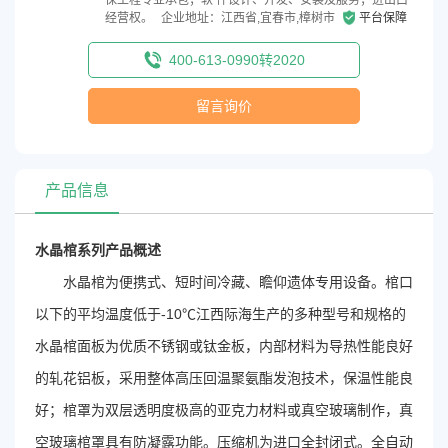
经营权。
企业地址：江西省,宜春市,樟树市
平台保障
400-613-0990转2020
留言询价
产品信息
水晶棺系列产品概述
水晶棺为便携式、短时间冷藏、瞻仰遗体专用设备。棺口
以下的平均温度低于-10℃江西际海生产的多种型号和规格的
水晶棺面板为优质不锈钢或钛金板，内部材料为导热性能良好
的轧花铝板，采用整体高压回温聚氨酯发泡技术，保温性能良
好；棺罩为双层透明度极高的亚克力材料或真空玻璃制作，真
空玻璃棺罩具有防凝露功能。压缩机为进口全封闭式。全自动