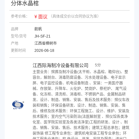
分体水晶棺
¥ 面议
参考价格：
（具体成交价以合同协议为准）
品牌
航帆
型号/货号
JH-SF-21
产地
江西省樟树市
更新时间
2026-06-18
江西际海制冷设备有限公司
5分
主营业务：殡葬及制冷设备(太平柜、水晶棺、瞻仰台)、整
容台，解剖台、消毒防腐设备、污水处理设备、电子显示
屏、电子监控设备、机电设备制造 、安装：一类医疗器
械、存放架、升降车、火化炉、焚烧炉、祭祀炉、 尾气设
备、化冻柜、清洗柜、消毒柜、不锈钢产品、金属制品研
发、设计、制造、销售、安装、售后及技术服务：殡仪车改
装和销售；环保设备研发、设计、制造、销售、安装、售
后、维修及技术服务：环保工程施工、设计、维护、安装及
技术服务；室内空气污染防治(法医解剖室 、殡仪馆各类净
化室、医学院实验室及各类洁净室)工程的研发、设计 、制
造、销售、安装、售后、技术服务；建筑工程总承包；建筑
装饰装 修工程专业承包：建筑机电安装工程专业承包；环
保工程专业承包；软 件设计、开发、安装及服务；进出口