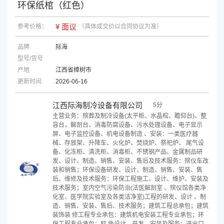
环保纸棺（红色）
¥ 面议
参考价格：
（具体成交价以合同协议为准）
品牌
际海
型号/货号
产地
江西省樟树市
更新时间
2026-06-16
江西际海制冷设备有限公司
5分
主营业务：殡葬及制冷设备(太平柜、水晶棺、瞻仰台)、整
容台，解剖台、消毒防腐设备、污水处理设备、电子显示
屏、电子监控设备、机电设备制造 、安装：一类医疗器
械、存放架、升降车、火化炉、焚烧炉、祭祀炉、 尾气设
备、化冻柜、清洗柜、消毒柜、不锈钢产品、金属制品研
发、设计、制造、销售、安装、售后及技术服务：殡仪车改
装和销售；环保设备研发、设计、制造、销售、安装、售
后、维修及技术服务：环保工程施工、设计、维护、安装及
技术服务；室内空气污染防治(法医解剖室 、殡仪馆各类净
化室、医学院实验室及各类洁净室)工程的研发、设计 、制
造、销售、安装、售后、技术服务；建筑工程总承包；建筑
装饰装 修工程专业承包：建筑机电安装工程专业承包；环
保工程专业承包；软 件设计、开发、安装及服务；进出口