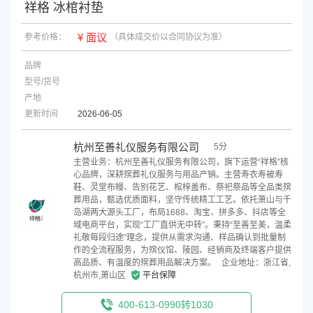
祥格 冰棺衬垫
¥ 面议
参考价格：
（具体成交价以合同协议为准）
品牌
型号/货号
产地
更新时间
2026-06-05
杭州至善礼仪服务有限公司
5分
主营业务：杭州至善礼仪服务有限公司，旗下运营“祥格”核
心品牌，深耕殡葬礼仪服务与用品产销。主营寿衣寿被寿
鞋、灵堂布幔、告别花艺、棺椁盖布、祭祀祭品等全品类殡
葬用品，甄选优质面料，坚守传统精工工艺。依托萧山与千
岛湖两大源头工厂，布局1688、淘宝、拼多多、抖店等全
域电商平台，实现“工厂直供无中转”。秉持“至善至美，温柔
礼敬每段归途”理念，提供从需求沟通、样品确认到批量制
作的全流程服务，为殡仪馆、陵园、经销商及终端客户提供
高品质、有温度的殡葬用品解决方案。
企业地址：浙江省,
杭州市,萧山区
平台保障
400-613-0990转1030