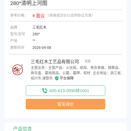
280*清明上河图
¥ 面议
参考价格：
（具体成交价以合同协议为准）
品牌
三毛红木
型号/货号
280*
产地
**
更新时间
2026-04-08
三毛红木工艺品有限公司
5分
主营业务：主营产品：火化棺、纸棺、寿衣寿被、随葬品、
骨灰盒、墓地用品、公墓、墓碑、棺材
企业地址：浙江省,
绍兴市,诸暨市
平台保障
400-613-0990转1001
留言询价
产品信息