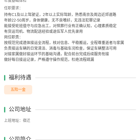
年度基础体检
任职要求：
持有C1及以上驾驶证，2年以上实际驾龄，熟悉南京及周边近郊道路
年龄22-50周岁，身体健康，无不良嗜好，无违法犯罪记录
能接受轮班值守与应急出工，对殡葬行业有正确认知，心理素质稳定
有货运司机、物流配送经验或退伍军人优先录用
岗位职责：
按规范完成遗体接运全流程，核对信息、平稳搬运，全程尊重逝者与家属
负责接运车辆的日常清洁、消毒与基础车况检查，保证车辆整洁可用
对接家属做好接运环节的基础沟通，配合前台完成后续服务衔接
做好每日接运记录，严格遵守操作规范，杜绝流程疏漏
福利待遇
五险一金
公司地址
上班地址：宿迁
公司简介