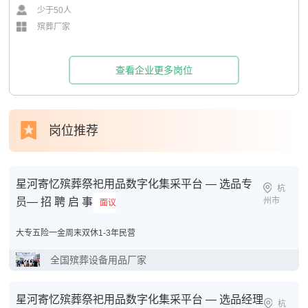
少于50人
殡葬厂家
查看企业更多岗位
岗位推荐
星河寄忆殡葬祭祀用品数字化集采平台 — 选品专
杭
员— 招 聘 启 事
州市
面议
大专
五险一金
周末双休
1-3年
民营
全国殡葬设备用品厂家
星河寄忆殡葬祭祀用品数字化集采平台 — 选品经理
杭