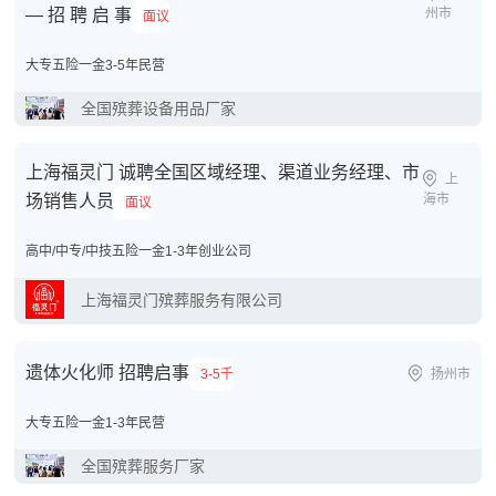
— 招 聘 启 事
州市
面议
大专
五险一金
3-5年
民营
全国殡葬设备用品厂家
上海福灵门 诚聘全国区域经理、渠道业务经理、市
上
场销售人员
海市
面议
高中/中专/中技
五险一金
1-3年
创业公司
上海福灵门殡葬服务有限公司
遗体火化师 招聘启事
3-5千
扬州市
大专
五险一金
1-3年
民营
全国殡葬服务厂家