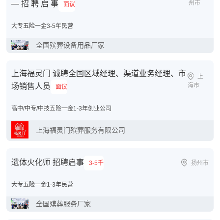
— 招 聘 启 事
州市
面议
大专
五险一金
3-5年
民营
全国殡葬设备用品厂家
上海福灵门 诚聘全国区域经理、渠道业务经理、市
上
场销售人员
海市
面议
高中/中专/中技
五险一金
1-3年
创业公司
上海福灵门殡葬服务有限公司
遗体火化师 招聘启事
3-5千
扬州市
大专
五险一金
1-3年
民营
全国殡葬服务厂家