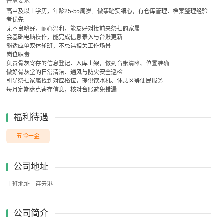
任职要求：
高中及以上学历，年龄25-55周岁，做事踏实细心，有仓库管理、档案整理经验
者优先
无不良嗜好，耐心温和，能友好对接前来祭扫的家属
会基础电脑操作，能完成信息录入与台账更新
能适应单双休轮班，不忌讳相关工作场景
岗位职责：
负责骨灰寄存的信息登记、入库上架，做到台账清晰、位置准确
做好骨灰堂的日常清洁、通风与防火安全巡检
引导祭扫家属找到对应格位，提供饮水机、休息区等便民服务
每月定期盘点寄存信息，核对台账避免错漏
福利待遇
五险一金
公司地址
上班地址：连云港
公司简介