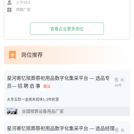
少于50人
殡葬厂家
查看企业更多岗位
岗位推荐
星河寄忆殡葬祭祀用品数字化集采平台 — 选品专
杭
员— 招 聘 启 事
州市
面议
大专
五险一金
周末双休
1-3年
民营
全国殡葬设备用品厂家
星河寄忆殡葬祭祀用品数字化集采平台 — 选品经理
杭