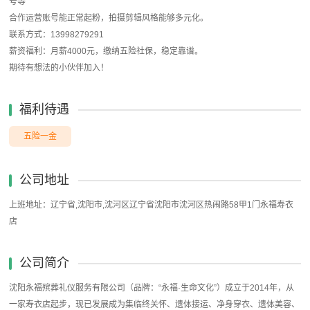
号等
合作运营账号能正常起粉，拍摄剪辑风格能够多元化。
联系方式：13998279291
薪资福利：月薪4000元，缴纳五险社保，稳定靠谱。
期待有想法的小伙伴加入！
福利待遇
五险一金
公司地址
上班地址：辽宁省,沈阳市,沈河区辽宁省沈阳市沈河区热闹路58甲1门永福寿衣
店
公司简介
沈阳永福殡葬礼仪服务有限公司（品牌：“永福·生命文化”）成立于2014年，从
一家寿衣店起步，现已发展成为集临终关怀、遗体接运、净身穿衣、遗体美容、