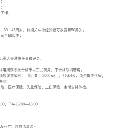
作；
作；
等工作；
。
30—45周岁，有相关从业经验者可放宽至50周岁；
宽至50周岁；
，无重大交通责任事故记录。
；试用期满考核合格予以正式聘用，不合格取消聘用；
绩效发放模式：- 试用期：3000元/月，月休4天，免费提供住宿；
供住宿；
老保险、医疗保险、失业保险、工伤保险，定期安排体检。
0，下午15:00—18:00
办公室进行现场报名：