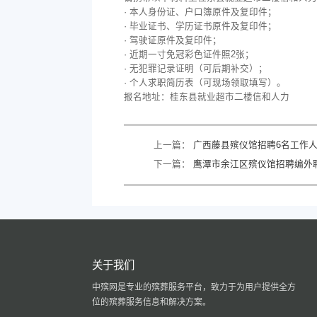
· 本人身份证、户口簿原件及复印件；
· 毕业证书、学历证书原件及复印件；
· 驾驶证原件及复印件；
· 近期一寸免冠彩色证件照2张；
· 无犯罪记录证明（可后期补交）；
· 个人求职简历表（可现场领取填写）。
报名地址：桂东县就业超市二楼信和人力
上一篇：
广西藤县殡仪馆招聘6名工作
下一篇：
鹰潭市余江区殡仪馆招聘编外
关于我们
中殡网是专业的殡葬服务平台，致力于为用户提供全方
位的殡葬服务信息和解决方案。