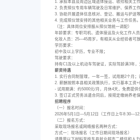
1. 承担本县及周边区域遗体接运、收殓相关工
2. 负责殡仪专用车辆驾驶及日常维护、保养工
3. 协助开展遗体信息核对、登记、搬运与护送
4. 完成殡仪馆安排的其他相关业务与工作任务
（注：具体岗位安排服从殡仪馆统一调配）
年龄要求：专职司机、遗体接运及火化工作人员：
化妆人员：25—45周岁，有相关从业经验者可放
学历要求：
初中及以上学历，专业不限；
驾驶要求：
持有C1及以上机动车驾驶证，实际驾龄满3年
薪资待遇
1. 实行合同制管理，一年一签，试用期2个月
2. 薪酬按照本县相关政策执行，实行基本工资+
- 试用期满：约5000元/月，月休4天，免费提
3. 签订正式劳务派遣合同后，按规定缴纳养
招聘程序
（一）报名时间：
2026年5月1日—5月12日（工作日上午8:30—12:0
（二）报名方式：
采取现场报名或网络报名两种方式：
方式一：现场报名（工作日期间现场报名）
请携带以下材料至桂东县就业超市二楼信和人力