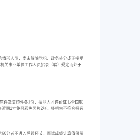
信情形人员，尚未解除党纪、政务处分或正接受
反机关事业单位工作人员招录（聘）规定而处于
等原件及复印件各1份，技能人才评价证书全国联
格者，交近期1寸免冠彩色照片2张。经初审不符合报名
达60分者不进入后续环节。面试成绩计算值保留