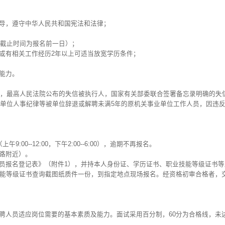
领导，遵守中华人民共和国宪法和法律；
计算截止时间为报名前一日）；
书或有相关工作经历2年以上可适当放宽学历条件；
能力。
，最高人民法院公布的失信被执行人，国家有关部委联合签署备忘录明确的失
单位人事纪律等被单位辞退或解聘未满5年的原机关事业单位工作人员，因违
上午9:00--12:00，下午2:00--6:00），逾期不再报名。
龙路附近）。
人员报名登记表》（附件1），并持本人身份证、学历证书、职业技能等级证书
rg.cn/）职业技能等级证书查询截图纸质件一份，到指定地点现场报名。经资格初审合
应聘人员适应岗位需要的基本素质及能力。面试采用百分制，60分为合格线，未