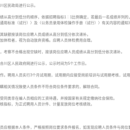
川区民政局进行公示。
绩从高分到低分的顺序，依据招聘指标1︰1比例确定，若最后一名成绩并列的
通用标准（试行）〉及〈公务员录用体检操作手册（试行）〉有关内容的通知》（
其缺额按该岗位应聘人员成绩从高分到低分依次递补。
加体检者，视为自动放弃资格。应聘人员体检费用自理。
，考察不合格出现空缺时，按该岗位应聘人员成绩从高分到低分依次递补。
合川区人民政府网进行公示，公示时间为5个工作日。
作。聘用人员实行3个月试用期，试用期内应接受岗前培训与试用期考核，试
瞒相关情况致使人员条件不符合岗位条件要求的，解除合同。
受同类非在编人员相应的工资待遇，并按国家有关规定缴纳社会保险。
核指标，为正式聘用人员计件、计量发放岗位考核绩效。
员应根据本人条件，严格按照岗位要求条件报名，如发现应聘人员条件与岗位