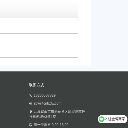
联系方式
13236507829
zbw@cnbzfw.com
江苏省南京市雨花台区凤展路软件
谷科创城A3栋4楼
入驻金牌商家
周一至周五 9:00-18:00