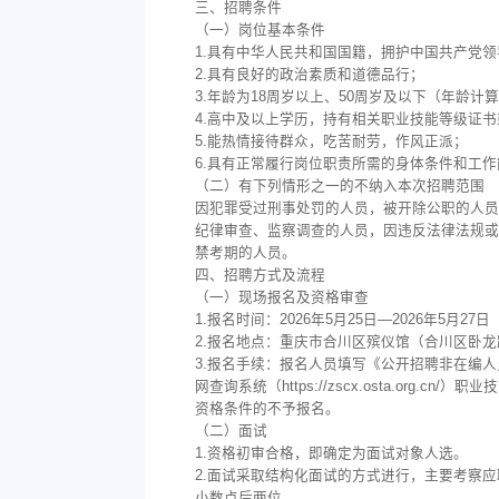
三、招聘条件
（一）岗位基本条件
1.具有中华人民共和国国籍，拥护中国共产党
2.具有良好的政治素质和道德品行；
3.年龄为18周岁以上、50周岁及以下（年龄
4.高中及以上学历，持有相关职业技能等级证
5.能热情接待群众，吃苦耐劳，作风正派；
6.具有正常履行岗位职责所需的身体条件和工作
（二）有下列情形之一的不纳入本次招聘范围
因犯罪受过刑事处罚的人员，被开除公职的人员
纪律审查、监察调查的人员，因违反法律法规或
禁考期的人员。
四、招聘方式及流程
（一）现场报名及资格审查
1.报名时间：2026年5月25日—2026年5月27日（
2.报名地点：重庆市合川区殡仪馆（合川区卧
3.报名手续：报名人员填写《公开招聘非在编
网查询系统（https://zscx.osta.o
资格条件的不予报名。
（二）面试
1.资格初审合格，即确定为面试对象人选。
2.面试采取结构化面试的方式进行，主要考察
小数点后两位。