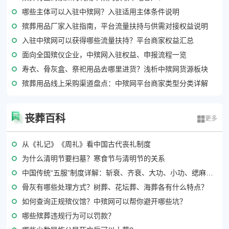
哪些主体可以入驻中殡网？入驻适用主体条件说明
殡葬用品厂家入驻指南，平台流量扶持与供需对接权益说明
入驻中殡网可以获得哪些流量扶持？平台商家权益汇总
面向全国殡仪企业，中殡网入驻权益、申报流程一览
寿衣、骨灰盒、祭祀用品去哪里进货？浅析中殡网货源板块
殡葬用品线上采购渠道盘点：中殡网平台商家类型分类详解
丧葬百科
更多
从《礼记》《周礼》看中国古代丧礼制度
为什么清明节要扫墓？寒食节与清明节的关系
中国传统“五服”制度详解：斩衰、齐衰、大功、小功、缌麻分别指哪些亲属关系？
骨灰有哪些处理方式？树葬、花坛葬、海葬各有什么特点？
如何查询正规殡仪馆？中殡网可以帮你避开哪些坑？
哪些殡葬违规行为可以罚款？