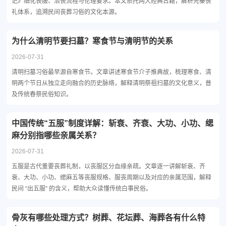
记》细化丧服、治丧流程与伦理要求。本文依托两大经典古籍，解析先秦丧
礼体系，追溯民间丧葬习俗的文化本源。
为什么清明节要扫墓？寒食节与清明节的关系
2026-07-31
清明扫墓习俗最早源自寒食节。文章讲述寒食节介子推典故，梳理寒食、清
明两个节日从独立走向融合的历史脉络，解释清明祭祖扫墓的文化意义，普
及传统春祭民俗知识。
中国传统“五服”制度详解：斩衰、齐衰、大功、小功、缌
麻分别指哪些亲属关系？
2026-07-31
五服是古代重要丧葬礼制，以丧服区分血缘亲疏。文章逐一讲解斩衰、齐
衰、大功、小功、缌麻五等丧服规格、服丧周期以及对应的亲属范围，解释
民间 “出五服” 的含义，帮助大众读懂传统白事民俗。
骨灰有哪些处理方式？树葬、花坛葬、海葬各有什么特