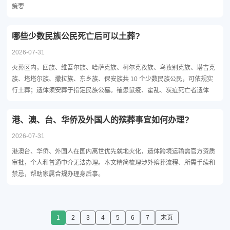
策要
哪些少数民族公民死亡后可以土葬?
2026-07-31
火葬区内，回族、维吾尔族、哈萨克族、柯尔克孜族、乌孜别克族、塔吉克
族、塔塔尔族、撒拉族、东乡族、保安族共 10 个少数民族公民，可依规实
行土葬；遗体须安葬于指定民族公墓。罹患鼠疫、霍乱、炭疽死亡者遗体
港、澳、台、华侨及外国人的殡葬事宜如何办理?
2026-07-31
港澳台、华侨、外国人在国内离世优先就地火化，遗体跨境运输需官方资质
审批，个人和普通中介无法办理。本文精简梳理涉外殡葬流程、所需手续和
禁忌，帮助家属合规办理身后事。
1
2
3
4
5
6
7
末页