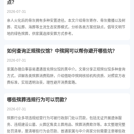
点？
2026-07-31
亲人火化后的骨灰拥有多种安置途径。本文介绍骨灰寄存、骨灰撒播以及树
葬、花坛葬、海葬等主流生态安葬模式，分析各类方案优缺点，倡导文明节
地的绿色殡葬，供家属选择安葬方式参考。
如何查询正规殡仪馆？中殡网可以帮你避开哪些坑？
2026-07-31
家属办理白事容易遭遇冒充殡仪馆的黑中介。文章分享正规殡仪馆多种查询
方式，详解各类殡葬消费陷阱，介绍借助中殡网核验机构资质、对照官方收
费标准，实现透明治丧，理性避开消费套路。
哪些殡葬违规行为可以罚款？
2026-07-31
殡葬行业多项违规经营行为可被行政部门处以罚款，包括无证开展遗体服
务、违规建设公墓、火葬区售卖土葬用品、殡葬消费欺诈等。本文整理完整
处罚清单，厘清哪些行为会罚款、普通家属与中介商家分别需要注意哪些政