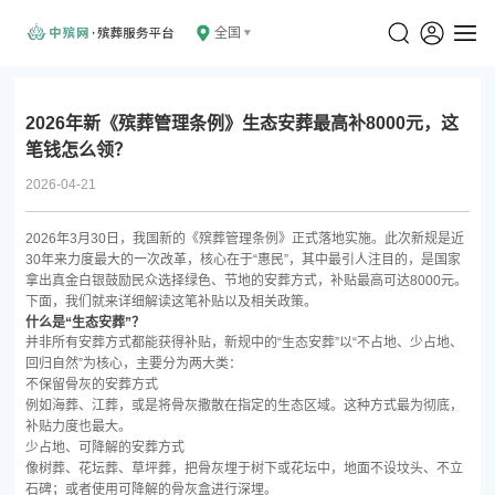
全国
2026年新《殡葬管理条例》生态安葬最高补8000元，这
笔钱怎么领？
2026-04-21
2026年3月30日，我国新的《殡葬管理条例》正式落地实施。此次新规是近
30年来力度最大的一次改革，核心在于“惠民”，其中最引人注目的，是国家
拿出真金白银鼓励民众选择绿色、节地的安葬方式，补贴最高可达8000元。
下面，我们就来详细解读这笔补贴以及相关政策。
什么是“生态安葬”？
并非所有安葬方式都能获得补贴，新规中的“生态安葬”以“不占地、少占地、
回归自然”为核心，主要分为两大类：
不保留骨灰的安葬方式
例如海葬、江葬，或是将骨灰撒散在指定的生态区域。这种方式最为彻底，
补贴力度也最大。
少占地、可降解的安葬方式
像树葬、花坛葬、草坪葬，把骨灰埋于树下或花坛中，地面不设坟头、不立
石碑；或者使用可降解的骨灰盒进行深埋。