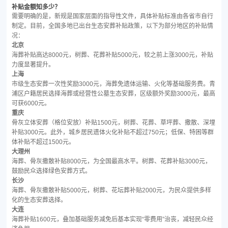
补贴金额知多少？
需要明确的是，新规是国家层面的指导性文件，具体补贴标准由各省市自行
制定。目前，全国多地已出台生态安葬补贴政策，以下为部分地区的补贴情
况：
北京
海葬补贴高达8000元，树葬、花葬补贴5000元，较之前上涨3000元，补贴
力度显著提升。
上海
市级生态安葬一次性奖励3000元，海葬免遗体运输、火化等基础服务费。青
浦区户籍居民选择海葬或经营性公墓生态安葬，区级额外奖励3000元，最高
可获6000元。
重庆
骨灰立体安葬（格位安放）补贴1500元，树葬、花葬、草坪葬、撒散、深埋
补贴3000元。此外，城乡居民遗体火化补贴不超过750元；低保、特困等群
体补贴不超过1500元。
大理州
海葬、骨灰撒散补贴8000元，为全国最高水平。树葬、花葬补贴3000元，
鼓励民众选择绿色安葬方式。
长沙
海葬、骨灰撒散补贴5000元，树葬、花坛葬补贴2000元，为民众提供多样
化的生态安葬选择。
大连
海葬补贴1600元，叠加基础服务减免后基本实现“零费用”治丧，减轻民众经