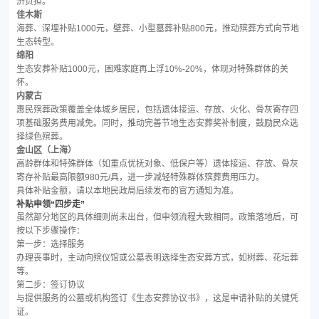
济负担。
佳木斯
海葬、深埋补贴1000元，壁葬、小型墓葬补贴800元，推动殡葬方式向节地
生态转型。
绵阳
生态安葬补贴1000元，困难家庭再上浮10%-20%，体现对特殊群体的关
怀。
内蒙古
惠民殡葬政策覆盖全体城乡居民，包括遗体接运、存放、火化、骨灰寄存四
项基础服务费用减免。同时，推动完善节地生态安葬奖补制度，鼓励民众选
择绿色殡葬。
金山区（上海）
高龄群体和特殊群体（如重点优抚对象、低保户等）遗体接运、存放、骨灰
寄存补贴最高限额980元/具，进一步减轻特殊群体殡葬费用压力。
具体补贴金额，请以本地民政局后续发布的官方通知为准。
补贴申领“四步走”
虽然部分地区的具体细则尚未出台，但申领流程大致相同。政策落地后，可
按以下步骤操作：
第一步：选择服务
办理丧事时，主动向殡仪馆或公墓表明选择生态安葬方式，如树葬、花坛葬
等。
第二步：签订协议
与提供服务的公墓或机构签订《生态安葬协议书》，这是申请补贴的关键凭
证。