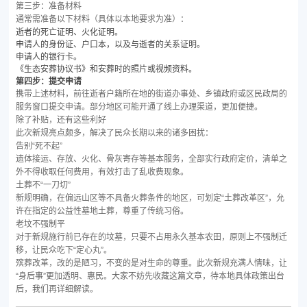
第三步：准备材料
通常需准备以下材料（具体以本地要求为准）：
逝者的死亡证明、火化证明。
申请人的身份证、户口本，以及与逝者的关系证明。
申请人的银行卡。
《生态安葬协议书》和安葬时的照片或视频资料。
第四步：提交申请
携带上述材料，前往逝者户籍所在地的街道办事处、乡镇政府或区民政局的
服务窗口提交申请。部分地区可能开通了线上办理渠道，更加便捷。
除了补贴，还有这些利好
此次新规亮点颇多，解决了民众长期以来的诸多困扰：
告别“死不起”
遗体接运、存放、火化、骨灰寄存等基本服务，全部实行政府定价，清单之
外不得收取任何费用，有效打击了乱收费现象。
土葬不“一刀切”
新规明确，在偏远山区等不具备火葬条件的地区，可划定“土葬改革区”，允
许在指定的公益性墓地土葬，尊重了传统习俗。
老坟不强制平
对于新规施行前已存在的坟墓，只要不占用永久基本农田，原则上不强制迁
移，让民众吃下“定心丸”。
殡葬改革，改的是陋习，不变的是对生命的尊重。此次新规充满人情味，让
“身后事”更加透明、惠民。大家不妨先收藏这篇文章，待本地具体政策出台
后，我们再详细解读。