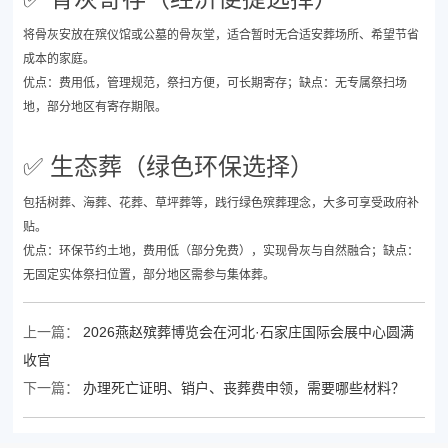
将骨灰安放在殡仪馆或公墓的骨灰堂，适合暂时无合适安葬场所、希望节省
成本的家庭。
优点：费用低，管理规范，祭扫方便，可长期寄存；缺点：无专属祭扫场
地，部分地区有寄存期限。
✅ 生态葬（绿色环保选择）
包括树葬、海葬、花葬、草坪葬等，践行绿色殡葬理念，大多可享受政府补
贴。
优点：环保节约土地，费用低（部分免费），实现骨灰与自然融合；缺点：
无固定实体祭扫位置，部分地区需参与集体葬。
上一篇：
2026燕赵殡葬博览会在河北·石家庄国际会展中心圆满
收官
下一篇：
办理死亡证明、销户、丧葬费申领，需要哪些材料？