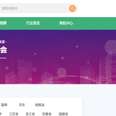
殡葬
行业资讯
商机中心
墓碑
灵车
随葬品
市
江苏省
浙江省
安徽省
福建省