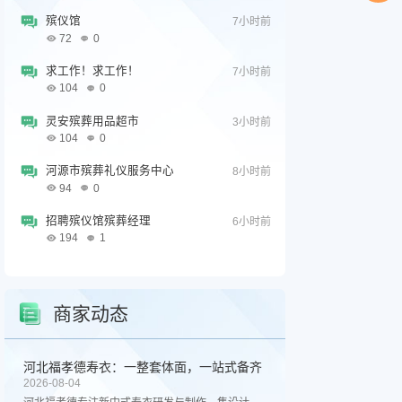
殡仪馆
7小时前
72
0
求工作！求工作！
7小时前
104
0
灵安殡葬用品超市
3小时前
104
0
河源市殡葬礼仪服务中心
8小时前
94
0
招聘殡仪馆殡葬经理
6小时前
194
1
商家动态
河北福孝德寿衣：一整套体面，一站式备齐
2026-08-04