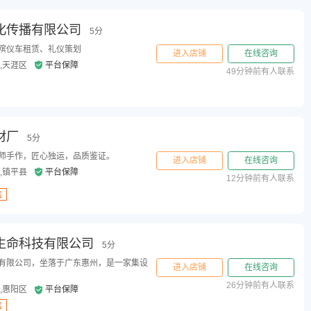
化传播有限公司
5分
殡仪车租赁、礼仪策划
进入店铺
在线咨询
,天涯区
平台保障
49分钟前有人联系
材厂
5分
师手作，匠心独运，品质鉴证。
进入店铺
在线咨询
,镇平县
平台保障
12分钟前有人联系
盒
生命科技有限公司
5分
有限公司，坐落于广东惠州，是一家集设
进入店铺
在线咨询
26分钟前有人联系
,惠阳区
平台保障
盒