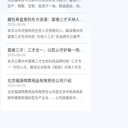
河北福孝德专注新中式寿衣研发与制作，集设计、
生产、销售、定制、批发于一体。精选真丝、纯
棉、香云纱等优质面料，融合东方美学与现代审
美，提供寿衣、寿帽、寿鞋、寿被等全套殡葬用
藏在寿盒里的东方浪漫：富维三才天地人三才人文美学
品。自有工厂，品质与交期双重保障，致力成为新
2026-08-04
中式寿衣领域品质标杆。
本文以中式独有的生死人文视角切入，解读惠州市
富维三才生命科技 “天地人三才” 的品牌东方美学内
核。品牌汲取《易经》三才哲思与五行民俗文化，
甄选金丝楠、香樟、榉木、镁合金等天然珍稀基
富维三才：三才合一，以匠心守护每一场体面离别
材，传承非遗手工大漆髹漆工艺，打造镁木五行、
2026-08-04
实木五行、镁实亚水晶棺三大系列寿盒，将含蓄雅
本文以惠州市富维三才生命科技品牌内核 “三才合
致的中式审美、传统孝道寓意融入方寸殡葬礼器，
一” 为切入点，解读企业取自《易经》天地人共生的
赋予离别温柔庄重的诗意。结合行业发展趋势，文
品牌理念，阐述品牌以敬畏生命、体面送别为初心
章同步介绍品牌全国区域加盟商招募政策，依托差
的经营信条。文章介绍企业依托金丝楠、香樟、镁
北京福源殡葬用品有限责任公司介绍
异化文化工艺壁垒，诚邀认同人文殡葬理念的合伙
合金等珍稀基材，传承非遗天然大漆手工髹漆工
2026-08-03
人，共同传递藏于寿盒之中的东方浪漫，以匠心守
艺，打造镁木五行、实木五行、镁实亚水晶棺三大
北京福源殡葬用品有限责任公司是北京市民政局系
护每一段体面归途。
差异化产品线，将易经五行民俗文化融入殡葬礼
统所属国有福利型生产企业、。公司具备棺木、骨
器，兼顾品质、耐用性与传统孝道内涵。结合当下
灰盒、寿衣及殡葬设备研发生产销售资质，经授权
殡葬行业发展趋势，发布品牌全国限量区域加盟商
使用“八宝山”商标。主营环保纸棺、木质骨灰盒、
招募计划，说明一城一代区域保护、源头工厂供
八宝山华星系列智能火化机、祭祀炉及尾气净化系
货、全套运营扶持、资质预审准入等合作政策，诚
统等。公司系中国殡葬协会会员单位、北京市殡葬
邀行业合伙人共建高端人文殡葬赛道，以匠心工艺
协会理事单位。