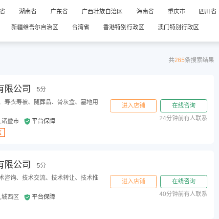
省
湖南省
广东省
广西壮族自治区
海南省
重庆市
四川省
新疆维吾尔自治区
台湾省
香港特别行政区
澳门特别行政区
共
265
条搜索结果
有限公司
5分
、寿衣寿被、随葬品、骨灰盒、墓地用
进入店铺
在线咨询
24分钟前有人联系
,诸暨市
平台保障
盒
有限公司
5分
术咨询、技术交流、技术转让、技术推
进入店铺
在线咨询
40分钟前有人联系
,城西区
平台保障