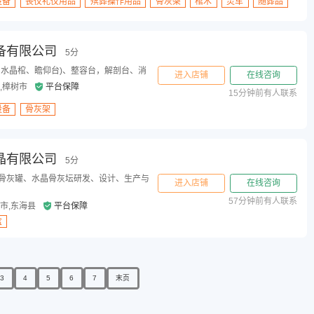
设备
丧仪礼仪用品
殡葬操作用品
骨灰架
棺木
灵车
随葬品
备有限公司
5分
、水晶棺、瞻仰台)、整容台，解剖台、消
进入店铺
在线咨询
,樟树市
平台保障
15分钟前有人联系
设备
骨灰架
晶有限公司
5分
骨灰罐、水晶骨灰坛研发、设计、生产与
进入店铺
在线咨询
57分钟前有人联系
市,东海县
平台保障
盒
3
4
5
6
7
末页