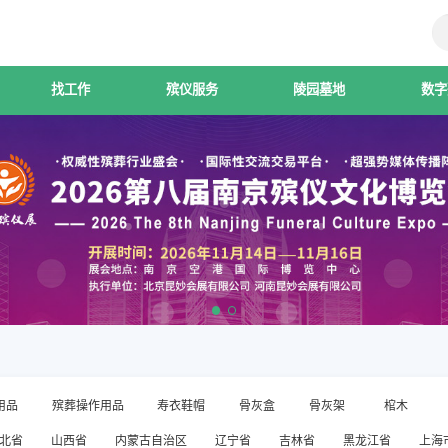
找工作
殡仪服务
陵园墓地
数字
用品
殡葬操作用品
寿衣鞋帽
骨灰盒
骨灰架
棺木
北省
山西省
内蒙古自治区
辽宁省
吉林省
黑龙江省
上海