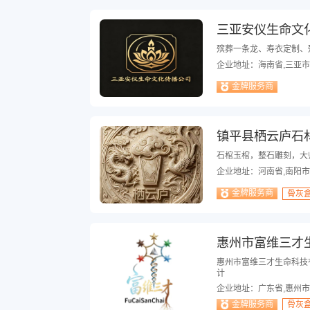
三亚安仪生命文
殡葬一条龙、寿衣定制、
企业地址：海南省,三亚市
金牌服务商
镇平县栖云庐石
石棺玉棺，整石雕刻，大
企业地址：河南省,南阳市
金牌服务商
骨灰
惠州市富维三才
惠州市富维三才生命科技
计
企业地址：广东省,惠州市
金牌服务商
骨灰