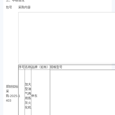
三、中标情况
包号
采购内容
序号
名称
品牌（如有）
规格型号
加大
郑财招标
型油
采
气两
购-2025-
1
申东
用拣
403
灰火
化机