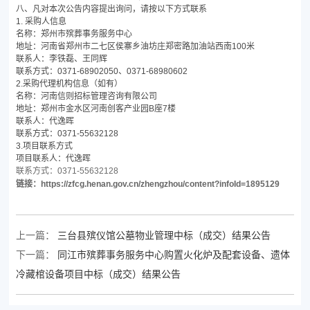
八、凡对本次公告内容提出询问，请按以下方式联系
1. 采购人信息
名称：郑州市殡葬事务服务中心
地址：河南省郑州市二七区侯寨乡油坊庄郑密路加油站西南100米
联系人：李铁磊、王同辉
联系方式：0371-68902050、0371-68980602
2.采购代理机构信息（如有）
名称：河南信则招标管理咨询有限公司
地址：郑州市金水区河南创客产业园B座7楼
联系人：代逸晖
联系方式：0371-55632128
3.项目联系方式
项目联系人：代逸晖
联系方式：0371-55632128
链接：
https://zfcg.henan.gov.cn/zhengzhou/content?infoId=1895129
上一篇：
三台县殡仪馆公墓物业管理中标（成交）结果公告
下一篇：
同江市殡葬事务服务中心购置火化炉及配套设备、遗体
冷藏棺设备项目中标（成交）结果公告