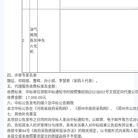
油气
两用
2
拣灰
申东
火化
机
四、评审专家名单
魏征、邓晓丽、曹辉、孙小丽、李慧君（采购人代表）。
五、代理服务收费标准及金额：
收费标准：中标单位领取中标通知书时按照豫招协[2023]002号文规定向代理
收费金额：17,000.00元
六、中标公告发布的媒介及中标公告期限
本次中标公告在《河南省政府采购网》、《郑州市政府采购网》、《郑州市公共资
七、其他补充事宜
本项目公告发布之日同时向中标人发出中标通知书；以邮寄、电子邮件等方式对
的，告知其本人的评审得分与排序。各有关当事人对中标结果公告如有异议者，
政部令第94号《政府采购质疑和投诉办法》的相关规定，以书面形式向采购人
未提交或未按照要求提交的质疑函将不予受理。