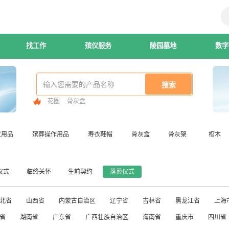
找工作
殡仪服务
陵园墓地
数字
花圈
骨灰盒
仪用品
殡葬操作用品
寿衣鞋帽
骨灰盒
骨灰架
棺木
仪式
临终关怀
生前契约
落葬仪式
北省
山西省
内蒙古自治区
辽宁省
吉林省
黑龙江省
上海
省
湖南省
广东省
广西壮族自治区
海南省
重庆市
四川省