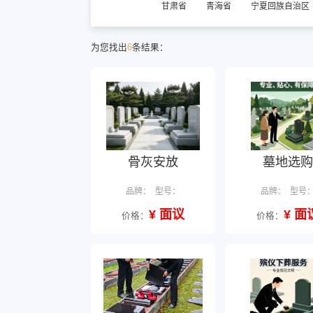
甘肃省
青海省
宁夏回族自治区
为您找出
6
条结果：
骨灰安放
墓地选购
品牌：
型号：
品牌：
型号
¥ 面议
¥ 面
价格：
价格：