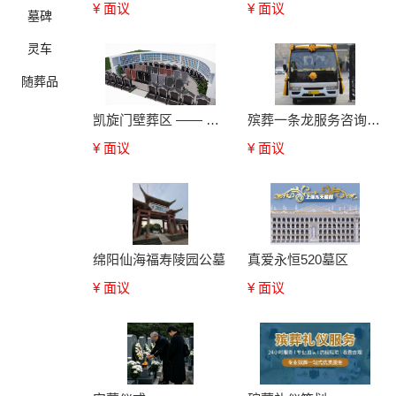
¥ 面议
¥ 面议
墓碑
灵车
随葬品
凯旋门壁葬区 —— 致敬永恒，回归自然
殡葬一条龙服务咨询【永福殡葬】
¥ 面议
¥ 面议
确定
绵阳仙海福寿陵园公墓
真爱永恒520墓区
¥ 面议
¥ 面议