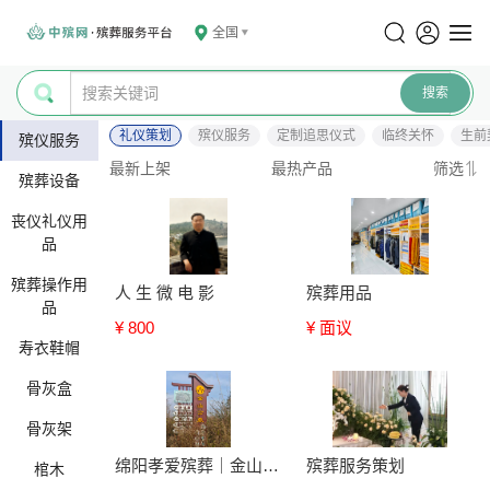
全国
礼仪策划
殡仪服务
定制追思仪式
临终关怀
生前
殡仪服务
最新上架
最热产品
筛选
殡葬设备
丧仪礼仪用
品
殡葬操作用
人 生 微 电 影
殡葬用品
品
¥ 800
¥ 面议
寿衣鞋帽
骨灰盒
骨灰架
绵阳孝爱殡葬｜金山公墓
殡葬服务策划
棺木